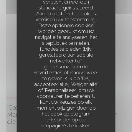
verplicht en worden
standaard geïnstalleerd.
Andere optionele cookies
vereisen uw toestemming.
Deze optionele cookies
worden gebruikt om uw
navigatie te analyseren, het
sitepubliek te meten,
functies te bieden (bijv.
gerelateerd aan sociale
netwerken) of
gepersonaliseerde
advertenties of inhoud weer
te geven. Klik op 'OK,
accepteer alle', 'Weiger alle'
of 'Personaliseer' om uw
voorkeuren te beheren. U
07/07/2025
kunt uw keuzes op elk
[Gazet van Antwerpen] Zomerbar ‘Bar
moment wijzigen door op
het cookiepictogram
Marie’: “Wij geven een kans aan mensen
linksonder op de
die uit de boot dreigen te vallen”
sitepagina's te klikken.