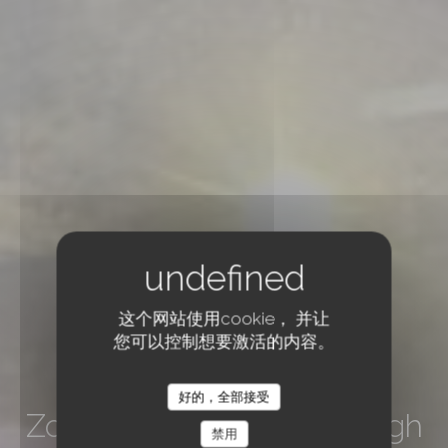
这个网站使用cookie， 并让
您可以控制想要激活的内容。
啤酒店
•
WILRIJK
好的，全部接受
Zomerbar Villa Marienborgh
禁用